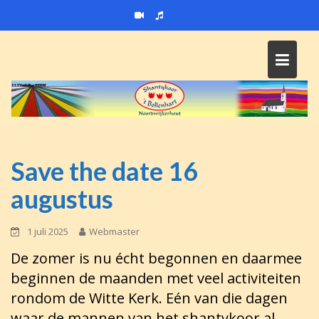
Skip
to
content
Save the date 16
augustus
1 juli 2025
Webmaster
De zomer is nu écht begonnen en daarmee
beginnen de maanden met veel activiteiten
rondom de Witte Kerk. Eén van die dagen
waar de mannen van het shantykoor al