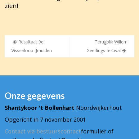
zien!
Bericht
Resultaat 9e
Terugblik Willem
navigatie
Vissenloop IJmuiden
Geerlings festival
Onze gegevens
Shantykoor 't Bollenhart
Noordwijkerhout
Opgericht in 7 november 2001
Contact via bestuurscontact
formulier of